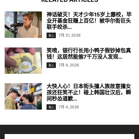
神话破灭！天才少年15岁上藤校，毕
业开基金狂赚上百亿！被华尔街巨头
联手绞杀…
7月 31, 2026
事儿
笑喷，银行行长用小鸭子假钞掉包真
钱！这居然能偷7千万没人发现…
7月 4, 2026
事儿
大快人心！日本街头撞人族故意撞女
孩还狂笑不止！碰上韩国壮汉后，瞬
间秒怂道歉…
7月 4, 2026
事儿