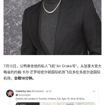
7月12日，公鸭乘坐他的私人飞机“Air Drake号”，从加拿大安大
略省的约翰·卡尔·芒罗哈密尔顿国际机场飞往多伦多皮尔逊国际
机场，
全程18分钟。