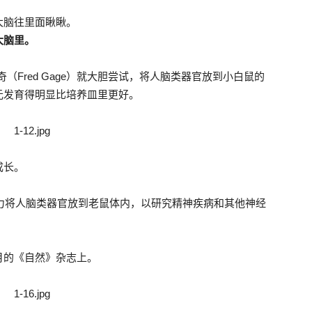
大脑往里面瞅瞅。
大脑里。
（Fred Gage）就大胆尝试，将人脑类器官放到小白鼠的
元发育得明显比培养皿里更好。
成长。
努力将人脑类器官放到老鼠体内，以研究精神疾病和其他神经
月的《自然》杂志上。