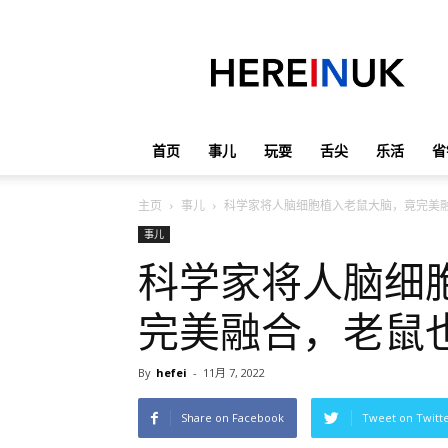
英
国
那
些
事
儿
首页
事儿
玩耍
舌尖
乐活
省
主页
事儿
科学家将人脑细胞植入老鼠大脑，竟完美
事儿
科学家将人脑细
完美融合，老鼠
By
hefei
-
11月 7, 2022
Share on Facebook
Tweet on Twitt