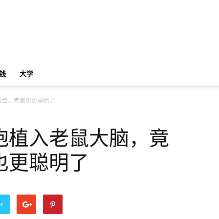
钱
大学
融合，老鼠也更聪明了
胞植入老鼠大脑，竟
也更聪明了
er