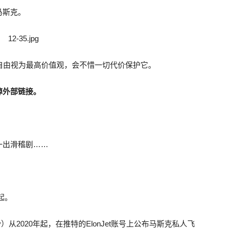
马斯克。
自由视为最高价值观，会不惜一切代价保护它。
掉外部链接。
一出滑稽剧……
起。
ey）从2020年起，在推特的ElonJet账号上公布马斯克私人飞