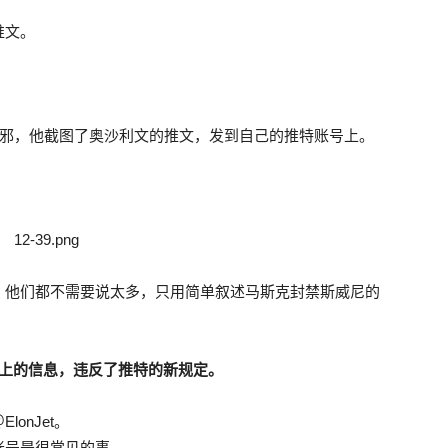
推文。
der）不信邪，他截图了奥沙利文的推文，发到自己的推特账号上。
。他们都不需要说太多，只用简单叙述马斯克封禁斯威尼的
账号上的信息，违反了推特的新规定。
onJet。
账号是很常见的事。