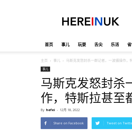
英
国
那
些
事
儿
首页
事儿
玩耍
舌尖
乐活
省
主页
事儿
马斯克发怒封杀一群记者，一波骚操作，
事儿
马斯克发怒封杀
作，特斯拉甚至
By
hefei
-
12月 18, 2022
Share on Facebook
Tweet on Twitt