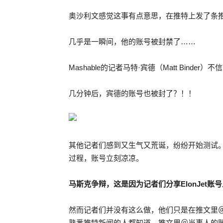
奥沙利文感觉这事有点意思，在推特上发了条
几乎是一瞬间，他的账号被封禁了……
Mashable的记者马特·宾德（Matt Bin
几分钟后，宾德的账号也被封了？！！
其他记者们感到又生气又荒诞，纷纷开始测试
过程，账号立刻凉凉。
马斯克争辩，这是因为记者们分享ElonJet
然而记者们并没有这么做，他们只是在推文里＠El
熟悉推特新闻的人都知道，推文里＠当事人的