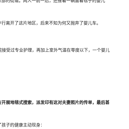
东部的街道。两人一前一后，还推着一辆盖着毯子的婴儿
步行离开了这片地区，后来不知为何又抛弃了婴儿车。
到医院接受过专业护理，再加上室外气温在零度以下，一个婴儿
方开展地毯式搜索，派发印有这对夫妻照片的传单，最后甚
了孩子的健康主动现身：