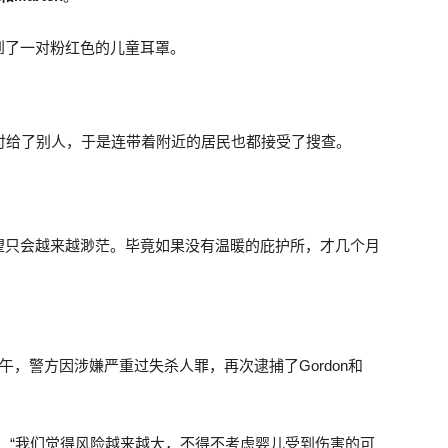
到了一对粉红色的儿童耳罩。
托付给了别人，于是连带着附近的居民也都接受了搜查。
望只会越来越渺茫。毕竟如果没有温暖的庇护所，才几个月
午，警方因涉嫌严重过失杀人罪，再次逮捕了Gordon和
诉媒体：“我们觉得风险越来越大，不得不考虑婴儿受到伤害的可