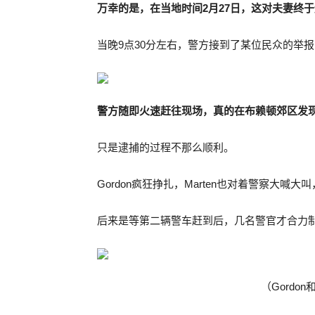
万幸的是，在当地时间
2
月
27
日，这对夫妻终于
当晚9点30分左右，警方接到了某位民众的举
警方随即火速赶往现场，真的在布赖顿郊区发
只是逮捕的过程不那么顺利。
Gordon疯狂挣扎，Marten也对着警察大喊
后来是等第二辆警车赶到后，几名警官才合力制服
（Gordon