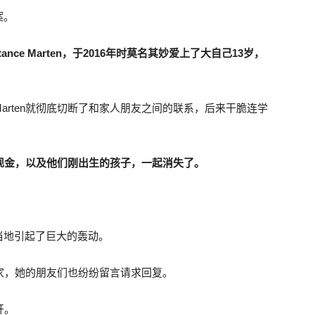
案。
ance Marten
，于
2016
年时莫名其妙爱上了大自己
13
岁，
arten就彻底切断了和家人朋友之间的联系，后来干脆连学
现金，以及他们刚出生的孩子，一起消失了。
当地引起了巨大的轰动。
回家，她的朋友们也纷纷留言请求回复。
开。