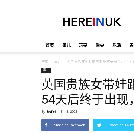
英
国
那
些
事
儿
首页
事儿
玩耍
舌尖
乐活
省
主页
事儿
英国贵族女带娃跟强奸犯丈夫私奔，54天
事儿
英国贵族女带娃
54天后终于出现
By
hefei
-
3月 3, 2023
Share on Facebook
Tweet on Twitt