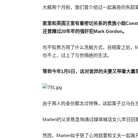
大概两个月前，我们曾介绍过一起离奇的失踪
家里和英国王室有着密切关系的贵族小姐
Const
还曾蹲过
20
年牢的
强奸犯
Mark Gordon
。
也不知男方用了什么洗脑方式，自相爱之后，M
也不上，过上了与世隔绝的生活。
等到今年
1
月
5
日，这对诡异的夫妻又带着大量
由于两人的身份都太过特殊，这起案子立马在
Marten的父亲焦急地通过媒体喊话女儿早日
然而，Marten似乎铁了心地就要和丈夫一起离