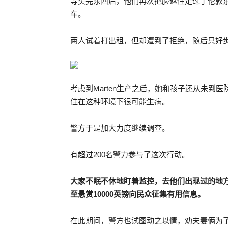
等买完东西后，他们再次把脸遮住走过了伦敦
车。
两人试着打出租，但却遭到了拒绝，随后只好
考虑到Marten生产之后，她和孩子还从未
住在这种环境下很可能生病。
警方于是加大力度继续调查。
有超过200名警力参与了这次行动。
大家不眠不休地盯着监控，去他们出现过的地
至悬赏
10000
英镑向民众征集有用信息。
在此期间，警方也试图动之以情，劝夫妻俩为