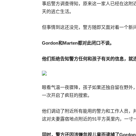
事后警方调查得知，原来这一家人已经在这附近
天的逃亡生活。
但事情到这还没完，警方随即又面对着一个新问
Gordon
和
Marten
都对此闭口不谈。
他们拒绝告知警方任何和孩子有关的信息，就
眼看气温一夜骤降，孩子如果还独自留在野外
一次开启了疯狂的搜索。
他们调动了附近所有能用的警力和工作人员，
这对夫妻露宿地点附近的91平方英里内，一寸
同时，警方还因涉嫌忽视儿童而逮捕了
Gordon