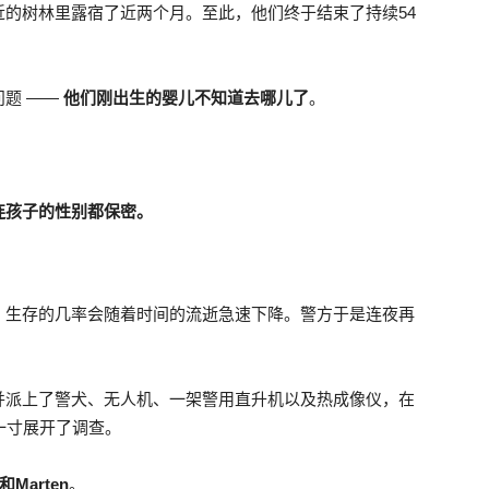
的树林里露宿了近两个月。至此，他们终于结束了持续54
题 ——
他们刚出生的婴儿不知道去哪儿了
。
连孩子的性别都保密。
，生存的几率会随着时间的流逝急速下降。警方于是连夜再
并派上了警犬、无人机、一架警用直升机以及热成像仪，在
一寸展开了调查。
和
Marten
。