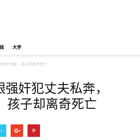
钱
大学
后终于出现，孩子却离奇死亡
跟强奸犯丈夫私奔，
，孩子却离奇死亡
er