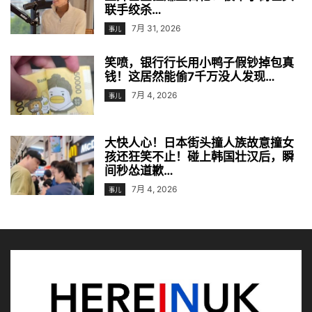
联手绞杀…
7月 31, 2026
事儿
笑喷，银行行长用小鸭子假钞掉包真
钱！这居然能偷7千万没人发现…
7月 4, 2026
事儿
大快人心！日本街头撞人族故意撞女
孩还狂笑不止！碰上韩国壮汉后，瞬
间秒怂道歉…
7月 4, 2026
事儿