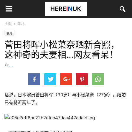
主页
事儿
事儿
菅田将晖小松菜奈晒新合照，
这神奇的夫妻相…网友看呆！
By
hefei
-
9月 23, 2023
话说，日本演员菅田将晖（30岁）与小松菜奈（27岁），结婚
已有将近两年了。