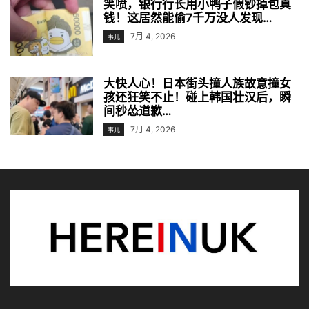
笑喷，银行行长用小鸭子假钞掉包真
钱！这居然能偷7千万没人发现…
7月 4, 2026
事儿
大快人心！日本街头撞人族故意撞女
孩还狂笑不止！碰上韩国壮汉后，瞬
间秒怂道歉…
7月 4, 2026
事儿