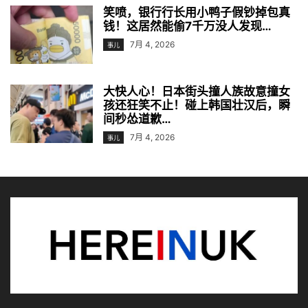
笑喷，银行行长用小鸭子假钞掉包真
钱！这居然能偷7千万没人发现…
7月 4, 2026
事儿
大快人心！日本街头撞人族故意撞女
孩还狂笑不止！碰上韩国壮汉后，瞬
间秒怂道歉…
7月 4, 2026
事儿