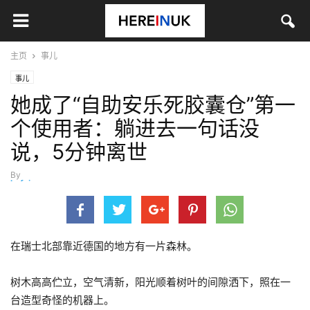
主页
事儿
事儿
她成了“自助安乐死胶囊仓”第一
个使用者：躺进去一句话没
说，5分钟离世
By
hefei
-
9月 26, 2024
在瑞士北部靠近德国的地方有一片森林。
树木高高伫立，空气清新，阳光顺着树叶的间隙洒下，照在一
台造型奇怪的机器上。