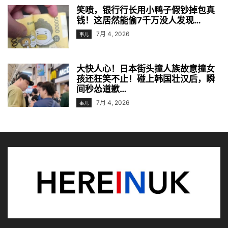
笑喷，银行行长用小鸭子假钞掉包真
钱！这居然能偷7千万没人发现…
7月 4, 2026
事儿
大快人心！日本街头撞人族故意撞女
孩还狂笑不止！碰上韩国壮汉后，瞬
间秒怂道歉…
7月 4, 2026
事儿