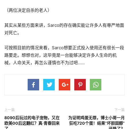
（两位决定自杀的老人）
其实从某些方面来讲，Sarco的存在确实能让许多人有尊严地面
对死亡。
可按照目前的情况来看，Sarco想要正式投入使用还有很长一段
路要走。想想也对，这毕竟是一台能够决定许多人生命的机
械，人命关天，再怎么谨慎也不为过吧……
上一篇
下一篇
8090后玩过的电子宠物，又在
为证明鸡蛋无罪，博士小哥一月
欧美00后这翻红？真·青春回来
狂吃720个蛋！结果“坏胆固醇”
了
还降了？