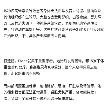
这种疾病通常会导致患者身体无法正常发育，骨骼、肌肉以及
其他组织都产生畸形。大脑也会受到影响，出现癫痫、智力障
碍以及共济失调（一种神经系统疾病，表现为肌肉协调性丧
失，导致动作笨拙）等，这些症状可能从孩子3到18个月大时就
开始出现，不过具体严重程度因人而异。
很遗憾，Elena就属于重型患者，她始终发育困难，
都15岁了体
重也才15公斤，身高也只有109公分
，整个人瘦得只剩皮包
骨，走起路来也不顺畅。
而内部问题更加棘手，包括肺部、肠道、肝脏以及肾脏等，她
的
很多器官都无法正常运作，肾脏尤其严重
，肾功能持续下
降，父母早早就开始为透析和肾移植做准备。