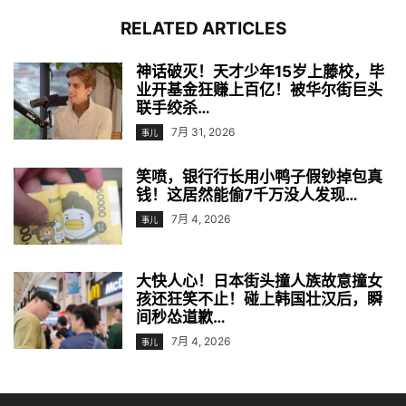
RELATED ARTICLES
神话破灭！天才少年15岁上藤校，毕
业开基金狂赚上百亿！被华尔街巨头
联手绞杀…
7月 31, 2026
事儿
笑喷，银行行长用小鸭子假钞掉包真
钱！这居然能偷7千万没人发现…
7月 4, 2026
事儿
大快人心！日本街头撞人族故意撞女
孩还狂笑不止！碰上韩国壮汉后，瞬
间秒怂道歉…
7月 4, 2026
事儿