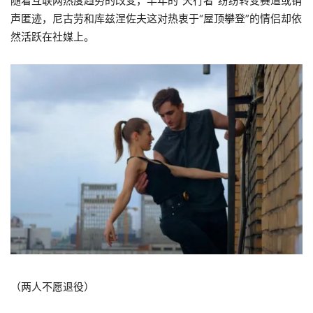
随着互联网热度趋势的改变，早年的“天行者”纷纷转变赛道或销
声匿迹，尼古劳和库兹涅佐夫这对热衷于“屋顶攀登”的情侣却依
然活跃在社媒上。
（两人不愿退役）