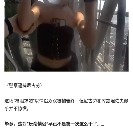
（警察逮捕尼古劳）
这场“极限求婚”以情侣双双被捕告终，但尼古劳和库兹涅佐夫似
乎并不惊慌。
毕竟，这对“玩命情侣”早已不是第一次这么干了……