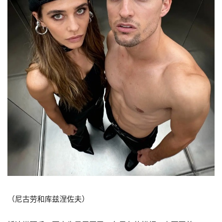
（尼古劳和库兹涅佐夫）