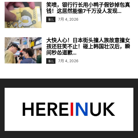
笑喷，银行行长用小鸭子假钞掉包真
钱！这居然能偷7千万没人发现…
7月 4, 2026
事儿
大快人心！日本街头撞人族故意撞女
孩还狂笑不止！碰上韩国壮汉后，瞬
间秒怂道歉…
7月 4, 2026
事儿