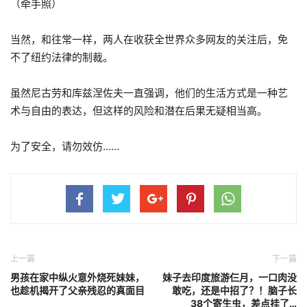
（牵手照）
当然，和往常一样，两人在收获全世界众多网友的关注后，免
不了纽约法律的制裁。
虽然尼古劳和库兹涅佐夫一直强调，他们的生活方式是一种艺
术与自由的表达，但这样的风险和潜在后果无疑相当高。
为了安全，请勿效仿……
上一篇
下一篇
男孩在家中纵火意外烧死妹妹，
妹子去印度旅游仨月，一口肉没
也趁机揭开了父亲残忍的真面目
敢吃，还是中招了？！脑子长
38个寄生虫，差点挂了…