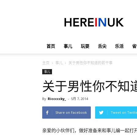
英
国
那
些
事
儿
首页
事儿
玩耍
舌尖
乐活
省
主页
事儿
关于男性你不知道的若干事
事儿
关于男性你不知
By
Ricccccky_
-
5月 7, 2014
Share on Facebook
Tweet on Twitt
亲爱的小伙伴们，做好准备来和事儿编一起打开