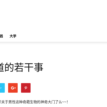
钱
大学
道的若干事
er
关于男性这种奇葩生物的神奇大门了么~~！