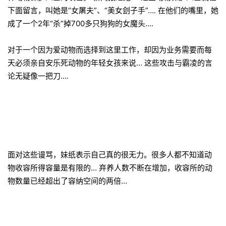
下面留言，叫她是“女屠夫”、“美女刽子手”…. 在他们的嘴里，她
成了一个2年“杀”掉700多只狗狗的女魔头….
对于一个因为爱动物而选择到这里工作，却因为业务需要而每
天必须亲自安乐死动物的年轻女孩来说… 这些攻击与霸凌的言
论无疑像一把刀….
面对这些谩骂，妹纸表示自己真的很无力。很多人都不知道动
物收容所得容量是有限的… 弃养人数不断在增加，收容所的动
物数量已经超出了容纳空间的两倍…