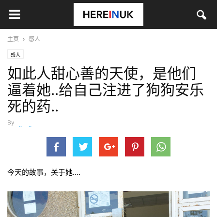
主页
感人
感人
如此人甜心善的天使，是他们
逼着她..给自己注进了狗狗安乐
死的药..
By
wanjiaojiao
-
5月 23, 2016
今天的故事，关于她….