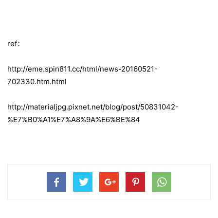
ref：
http://eme.spin811.cc/html/news-20160521-
702330.htm.html
http://materialjpg.pixnet.net/blog/post/50831042-
%E7%B0%A1%E7%A8%9A%E6%BE%84