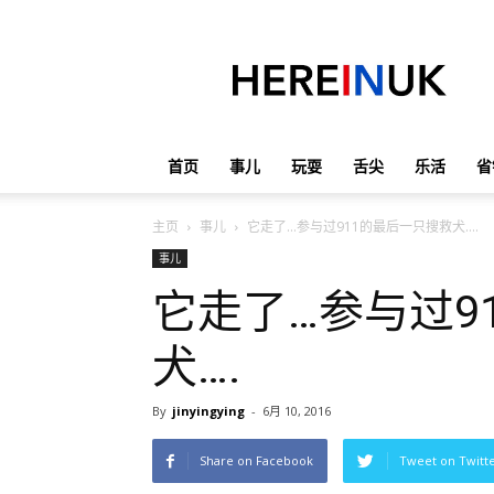
英
国
那
些
事
儿
首页
事儿
玩耍
舌尖
乐活
省
主页
事儿
它走了…参与过911的最后一只搜救犬….
事儿
它走了…参与过9
犬….
By
jinyingying
-
6月 10, 2016
Share on Facebook
Tweet on Twitt