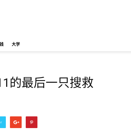
钱
大学
11的最后一只搜救
er