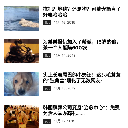
拖把？地毯？还是狗？可蒙犬简直了
好嘛哈哈哈
11月 16, 2019
事儿
为弟弟报仇加入了帮派，15岁的他，
杀一个人能赚600块
11月 14, 2019
事儿
头上长着尾巴的小奶汪！这只毛茸茸
的”独角兽”萌化了无数网友~
11月 13, 2019
事儿
韩国殡葬公司变身“治愈中心”：免费
为活人举办葬礼……
11月 12, 2019
事儿