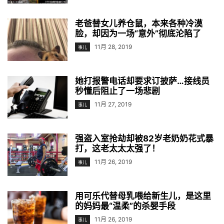
老爸替女儿养仓鼠，本来各种冷漠
脸，却因为一场“意外”彻底沦陷了
11月 28, 2019
事儿
她打报警电话却要求订披萨…接线员
秒懂后阻止了一场悲剧
11月 27, 2019
事儿
强盗入室抢劫却被82岁老奶奶花式暴
打，这老太太太强了！
11月 26, 2019
事儿
用可乐代替母乳喂给新生儿，是这里
的妈妈最“温柔”的杀婴手段
11月 26, 2019
事儿