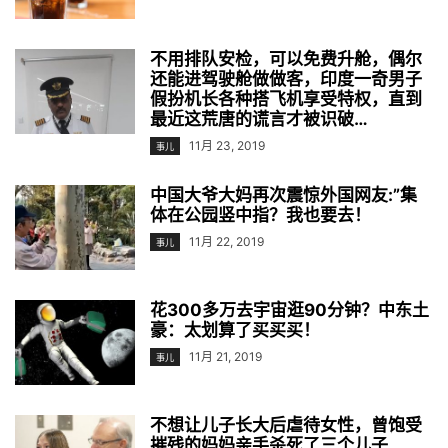
不用排队安检，可以免费升舱，偶尔
还能进驾驶舱做做客，印度一奇男子
假扮机长各种搭飞机享受特权，直到
最近这荒唐的谎言才被识破…
11月 23, 2019
事儿
中国大爷大妈再次震惊外国网友:”集
体在公园竖中指？我也要去！
11月 22, 2019
事儿
花300多万去宇宙逛90分钟？中东土
豪：太划算了买买买！
11月 21, 2019
事儿
不想让儿子长大后虐待女性，曾饱受
摧残的妈妈亲手杀死了三个儿子