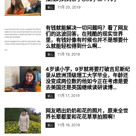
11月 20, 2019
事儿
有钱就能解决一切问题吗？看了网友
们的这波回答，在残酷的现实世界
里，有钱好像有时候也并不是想要什
么就能轻松得到什么啊…
11月 19, 2019
事儿
4岁读小学，9岁就将要打破吉尼斯纪
录从欧洲顶级理工大学毕业，年龄还
没变成两位数的他如今正在考虑是要
去美国还是英国继续读研读博…
11月 17, 2019
事儿
网友晒出奶奶和花的照片，原来全世
界长辈都爱和花花草草拍照啊！
11月 16, 2019
事儿