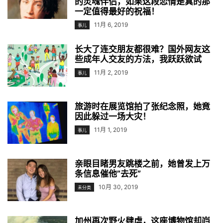
的灵魂伴侣，如果这段恋情是真的那
一定值得最好的祝福！
11月 6, 2019
事儿
长大了连交朋友都很难？国外网友这
些成年人交友的方法，我跃跃欲试
11月 2, 2019
事儿
旅游时在展览馆拍了张纪念照，她竟
因此躲过一场大灾！
11月 1, 2019
事儿
亲眼目睹男友跳楼之前，她曾发上万
条信息催他”去死”
10月 30, 2019
未分类
加州再次野火肆虐，这座博物馆却岿