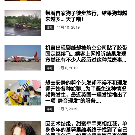
带着自家狗子徒步旅行，结果狗却越
来越多… 天了噜！
11月 10, 2019
事儿
机窗出现裂缝却被航空公司贴了胶带
固定继续飞…乘客上网投诉结果发现
竟然还有不少人经历过这种荒唐事…
11月 8, 2019
事儿
想去安静的剪个头发却不得不和理发
师开始各种尬聊…为了避免这种情况
频繁发生，最近英国一理发馆推出了
一项“静音理发”的服务….
11月 7, 2019
事儿
因艺术结缘，甜蜜牵手亮相红毯，单
身多年的基努里维斯终于找到了自己