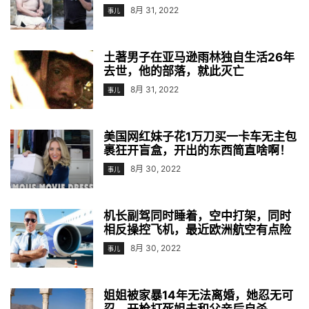
8月 31, 2022
事儿
土著男子在亚马逊雨林独自生活26年
去世，他的部落，就此灭亡
8月 31, 2022
事儿
美国网红妹子花1万刀买一卡车无主包
裹狂开盲盒，开出的东西简直啥啊！
8月 30, 2022
事儿
机长副驾同时睡着，空中打架，同时
相反操控飞机，最近欧洲航空有点险
8月 30, 2022
事儿
姐姐被家暴14年无法离婚，她忍无可