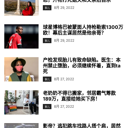
忍，开枪打死姐夫和父亲后自杀
8月 29, 2022
事儿
球星博格巴被蒙面人持枪勒索1300万
欧！幕后主谋居然是他亲哥？
8月 29, 2022
事儿
产检发现胎儿有致命缺陷。医生：本
州禁止堕胎，必须继续怀着，直到ta
死
8月 27, 2022
事儿
老奶奶不得已搬家，邻居霸气筹款
189万，直接给她买下房！
8月 27, 2022
事儿
影帝？逃犯跳车找路人搭个肩，居然