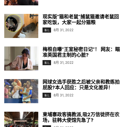
现实版“猫和老鼠”捕鼠猫邀请老鼠回
家吃饭，大家一起分猫粮
8月 31, 2022
事儿
梅根自曝”王室秘密日记”！ 网友：瞄
准英国君主制的心脏?
8月 31, 2022
事儿
网球女选手获胜之后被父亲和教练拍
屁股?本人回应：只是文化差异！
8月 31, 2022
事儿
柬埔寨政客搞教派,吸2万信徒挤在农
场，驻韩大使馆先急了?