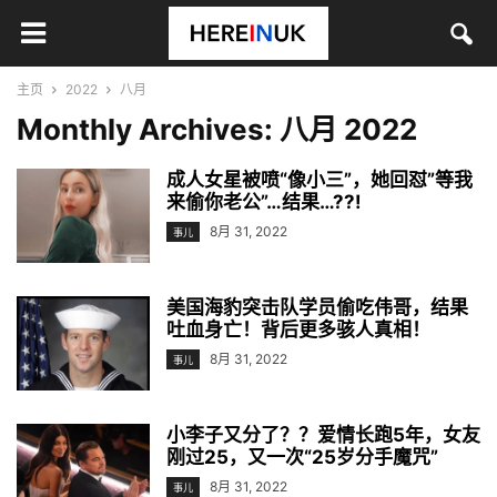
主页
2022
八月
Monthly Archives: 八月 2022
成人女星被喷“像小三”，她回怼”等我
来偷你老公”…结果…??!
8月 31, 2022
事儿
美国海豹突击队学员偷吃伟哥，结果
吐血身亡！背后更多骇人真相！
8月 31, 2022
事儿
小李子又分了？？爱情长跑5年，女友
刚过25，又一次“25岁分手魔咒”
8月 31, 2022
事儿