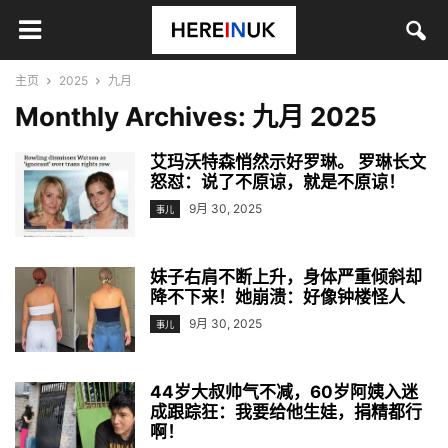
主页
2025
九月
Monthly Archives: 九月 2025
艾玛沃特森悄然示好罗琳。 罗琳长文
怒怼：说了不原谅，就是不原谅！
9月 30, 2025
事儿
妹子右肩不断上升，身体严重倾斜却
降不下来！她崩溃：好像钟楼怪人
9月 30, 2025
事儿
44岁大叔帅气不减，60岁阿姨入迷
成跟踪狂：我要给他生娃，捐精都行
啊！