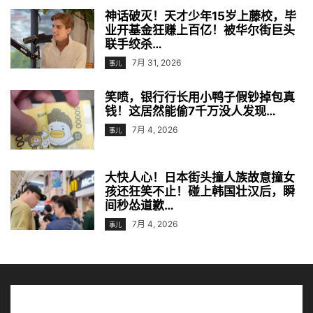
神话破灭！天才少年15岁上藤校，毕
业开基金狂赚上百亿！被华尔街巨头
联手绞杀…
7月 31, 2026
事儿
笑喷，银行行长用小鸭子假钞掉包真
钱！这居然能偷7千万没人发现…
7月 4, 2026
事儿
大快人心！日本街头撞人族故意撞女
孩还狂笑不止！碰上韩国壮汉后，瞬
间秒怂道歉…
7月 4, 2026
事儿