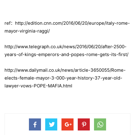
ref：http://edition.cnn.com/2016/06/20/europe/italy-rome-
mayor-virginia-raggi/
http://www.telegraph.co.uk/news/2016/06/20/after-2500-
years-of-kings-emperors-and-popes-rome-gets-its-first/
http://www.dailymail.co.uk/news/article-3650055/Rome-
elects-female-mayor-3-000-year-history-37-year-old-
lawyer-vows-POPE-MAFIA.html