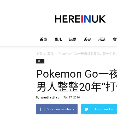
英
国
那
些
事
儿
首页
事儿
玩耍
舌尖
乐活
省
主页
事儿
Pokemon Go一夜爆红的背后，是一个男
事儿
Pokemon G
男人整整20年“
By
wanjiaojiao
-
7月 27, 2016
Share on Facebook
Tweet on Twitt