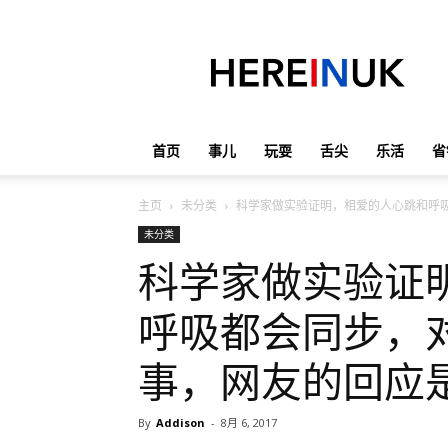
英
国
那
些
事
儿
首页
事儿
玩耍
舌尖
乐活
省
主页
未分类
科学家做实验证明，相爱的人心跳和呼
未分类
科学家做实验证
呼吸都会同步，
事，网友的回应
By
Addison
-
8月 6, 2017