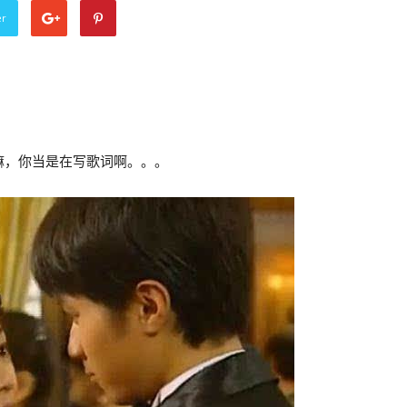
er
嘛，你当是在写歌词啊。。。