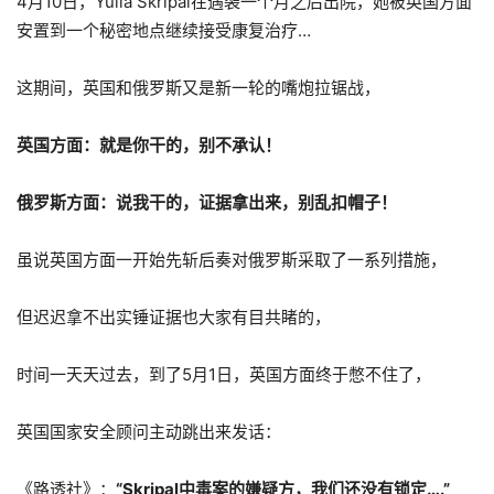
4月10日，Yulia Skripal在遇袭一个月之后出院，她被英国方面
安置到一个秘密地点继续接受康复治疗…
这期间，英国和俄罗斯又是新一轮的嘴炮拉锯战，
英国方面：就是你干的，别不承认！
俄罗斯方面：说我干的，证据拿出来，别乱扣帽子！
虽说英国方面一开始先斩后奏对俄罗斯采取了一系列措施，
但迟迟拿不出实锤证据也大家有目共睹的，
时间一天天过去，到了5月1日，英国方面终于憋不住了，
英国国家安全顾问主动跳出来发话：
《路透社》：
“Skripal中毒案的嫌疑方，我们还没有锁定….”