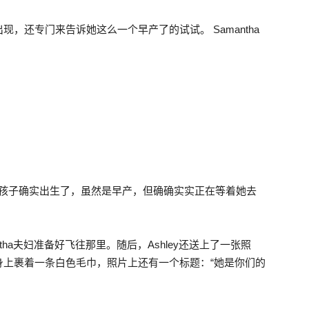
出现，还专门来告诉她这么一个早产了的试试。 Samantha
，自己的孩子确实出生了，虽然是早产，但确确实实正在等着她去
ntha夫妇准备好飞往那里。随后，Ashley还送上了一张照
身上裹着一条白色毛巾，照片上还有一个标题：“她是你们的