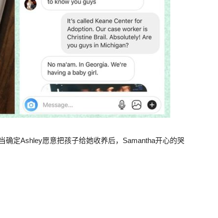
确定Ashley愿意把孩子给她收养后，Samantha开心的哭