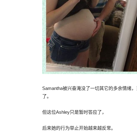
Samantha被兴奋淹没了一切其它的多余情绪，当
了。
但这位Ashley只是暂时答应了，
后来她的行为举止开始越来越反常。