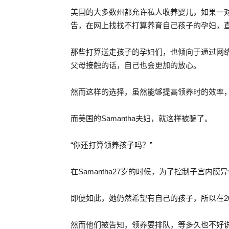
美国的大多数州都允许私人收养婴儿，如果一
告，在网上找找不打算养育自己孩子的孕妇，
那些打算送走孩子的孕妇们，也倾向于通过网
父母接触的话，自己也会更加的放心。
然而这样的选择，虽然能够提高领养时的效率
而美国的Samantha夫妇，就这样被骗了。
“你还打算领养孩子吗？”
在Samantha27岁的时候，为了控制子宫
即便如此，她仍然希望有自己的孩子，所以在20
然而他们被告知，领养要排队，等多久也不好