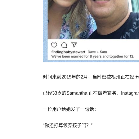
时间来到2019年的2月，当时密歇根州正在
已经33岁的Samantha 正在做着家务，Ins
一位用户给她发了一句话：
“你还打算领养孩子吗？”