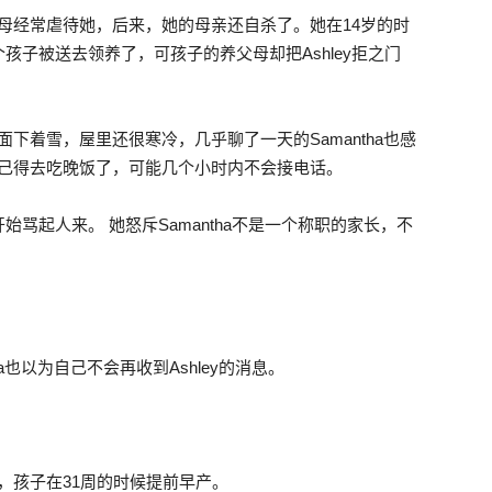
她的父母经常虐待她，后来，她的母亲还自杀了。她在14岁的时
子被送去领养了，可孩子的养父母却把Ashley拒之门
，外面下着雪，屋里还很寒冷，几乎聊了一天的Samantha也感
y说，自己得去吃晚饭了，可能几个小时内不会接电话。
开始骂起人来。 她怒斥Samantha不是一个称职的家长，不
ntha也以为自己不会再收到Ashley的消息。
a说，孩子在31周的时候提前早产。