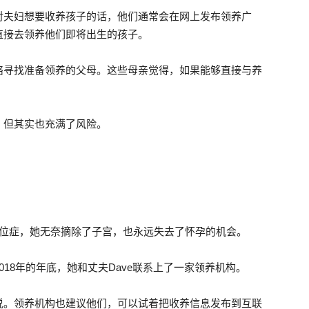
对夫妇想要收养孩子的话，他们通常会在网上发布领养广
直接去领养他们即将出生的孩子。
络寻找准备领养的父母。这些母亲觉得，如果能够直接与养
，但其实也充满了风险。
内膜异位症，她无奈摘除了子宫，也永远失去了怀孕的机会。
18年的年底，她和丈夫Dave联系上了一家领养机构。
说。领养机构也建议他们，可以试着把收养信息发布到互联