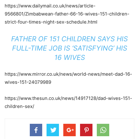
https://www.dailymail.co.uk/news/article-
9566801/Zimbabwean-father-66-16-wives-151-children-
strict-four-times-night-sex-schedule.html
FATHER OF 151 CHILDREN SAYS HIS
FULL-TIME JOB IS ‘SATISFYING’ HIS
16 WIVES
https://www.mirror.co.uk/news/world-news/meet-dad-16-
wives-151-24079989
https://www.thesun.co.uk/news/14917128/dad-wives-151-
children-sex/