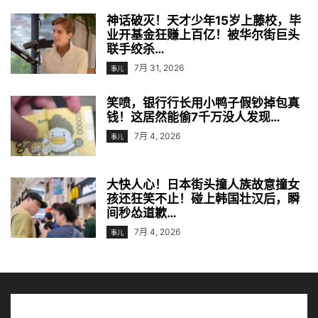
神话破灭！天才少年15岁上藤校，毕
业开基金狂赚上百亿！被华尔街巨头
联手绞杀…
7月 31, 2026
事儿
笑喷，银行行长用小鸭子假钞掉包真
钱！这居然能偷7千万没人发现…
7月 4, 2026
事儿
大快人心！日本街头撞人族故意撞女
孩还狂笑不止！碰上韩国壮汉后，瞬
间秒怂道歉…
7月 4, 2026
事儿