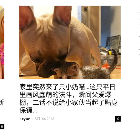
家里突然来了只小奶喵…这只平日
里画风蠢萌的法斗，瞬间父爱爆
新
棚，二话不说给小家伙当起了贴身
保镖…
keyan
-
3月 10, 2018
0
0