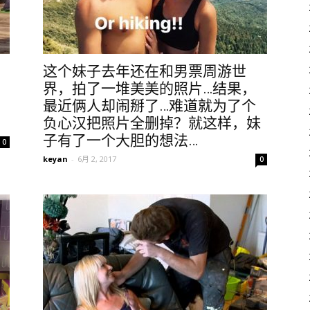
这个妹子去年还在和男票周游世
界，拍了一堆美美的照片…结果，
最近俩人却闹掰了…难道就为了个
负心汉把照片全删掉？就这样，妹
子有了一个大胆的想法…
0
keyan
-
6月 2, 2017
0