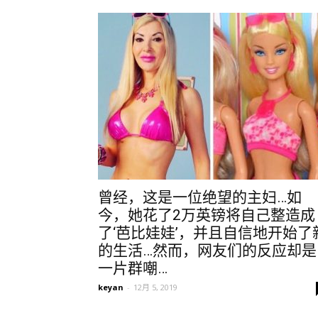
曾经，这是一位绝望的主妇…如
今，她花了2万英镑将自己整造成
了‘芭比娃娃’，并且自信地开始了
的生活…然而，网友们的反应却是
一片群嘲…
keyan
-
12月 5, 2019