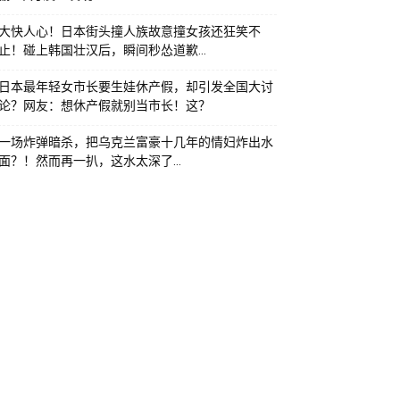
大快人心！日本街头撞人族故意撞女孩还狂笑不
止！碰上韩国壮汉后，瞬间秒怂道歉…
日本最年轻女市长要生娃休产假，却引发全国大讨
论？网友：想休产假就别当市长！这？
一场炸弹暗杀，把乌克兰富豪十几年的情妇炸出水
面？！然而再一扒，这水太深了…