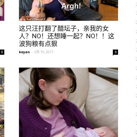
，
这只汪打翻了醋坛子，亲我的女
人？NO！还想睡一起？NO！！这
波狗粮有点狠
keyan
-
3月 19, 2017
0
0