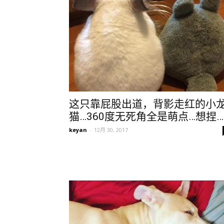
这只靠屁股出道，背影走红的小
猫…360度无死角全是萌点…想捏…
keyan
-
12月 30, 2017