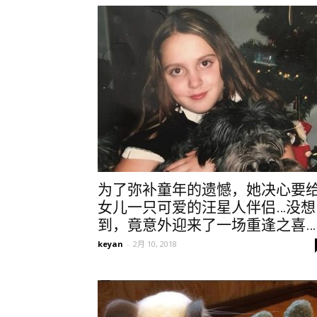
为了弥补童年的遗憾，她决心要
女儿一只可爱的汪星人伴侣…没想
到，竟意外迎来了一场重逢之喜…
keyan
-
2月 10, 2018