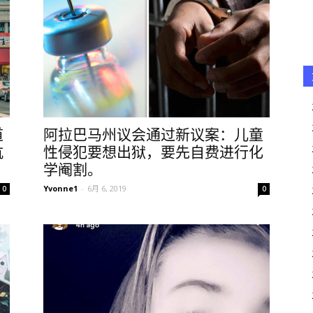
道
阿拉巴马州议会通过新议案：儿童
肮
性侵犯要想出狱，要先自费进行化
学阉割。
Yvonne1
-
6月 6, 2019
0
0