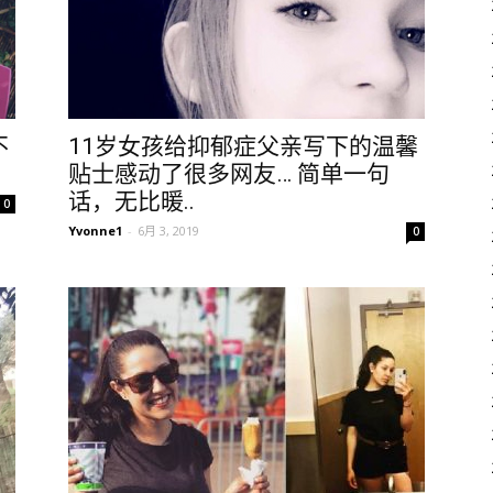
不
11岁女孩给抑郁症父亲写下的温馨
贴士感动了很多网友… 简单一句
话，无比暖..
0
Yvonne1
-
6月 3, 2019
0