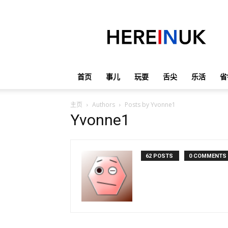
英
国
那
些
事
儿
首页
事儿
玩耍
舌尖
乐活
省
主页
Authors
Posts by Yvonne1
Yvonne1
62 POSTS
0 COMMENTS