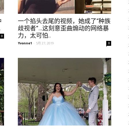
种
一个掐头去尾的视频，她成了“种族
.
歧视者”…这刻意歪曲煽动的网络暴
力，太可怕..
0
Yvonne1
-
5月 27, 2019
0