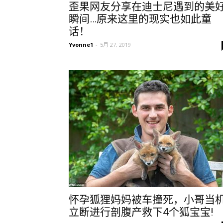
歪果网友分享在迪士尼遇到的美
瞬间…原来这里的现实也如此童
话！
Yvonne1
-
5月 27, 2019
怀孕狐狸妈妈被车撞死，小哥当
立断进行剖腹产救下4个狐宝宝!