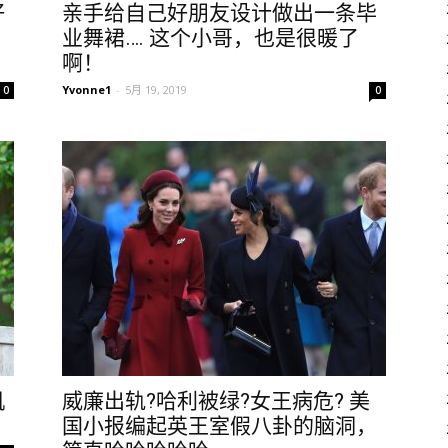
好
亲手给自己好朋友设计做出一条毕
业舞裙…. 这个小哥，也是很暖了
啊！
Yvonne1
-
5月 19, 2019
0
0
机
威廉出轨?哈利被绿?女王病危? 美
国小报编起英王室假八卦的脑洞，