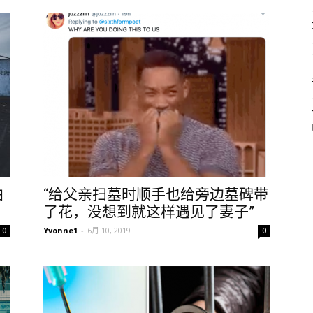
拍
“给父亲扫墓时顺手也给旁边墓碑带
了花，没想到就这样遇见了妻子”
Yvonne1
-
6月 10, 2019
0
0