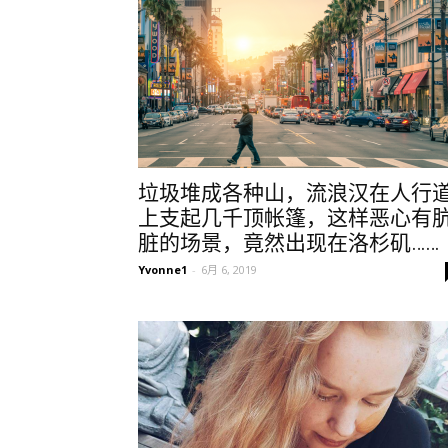
垃圾堆成各种山，流浪汉在人行
上支起几千顶帐篷，这样恶心有
脏的场景，竟然出现在洛杉矶……
Yvonne1
-
6月 6, 2019