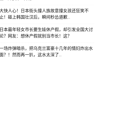
大快人心！日本街头撞人族故意撞女孩还狂笑不
止！碰上韩国壮汉后，瞬间秒怂道歉…
日本最年轻女市长要生娃休产假，却引发全国大讨
论？网友：想休产假就别当市长！这？
一场炸弹暗杀，把乌克兰富豪十几年的情妇炸出水
面？！然而再一扒，这水太深了…