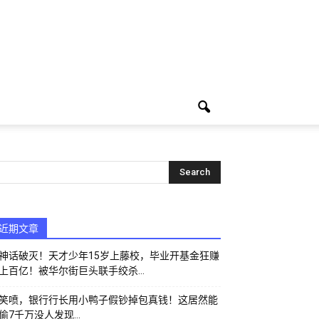
近期文章
神话破灭！天才少年15岁上藤校，毕业开基金狂赚
上百亿！被华尔街巨头联手绞杀…
笑喷，银行行长用小鸭子假钞掉包真钱！这居然能
偷7千万没人发现…