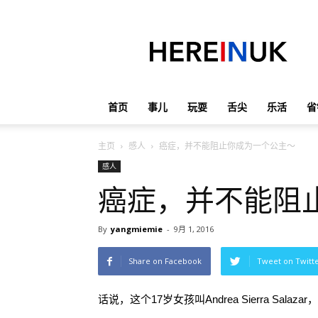
英
国
那
些
事
儿
首页
事儿
玩耍
舌尖
乐活
省
主页
感人
癌症，并不能阻止你成为一个公主～
感人
癌症，并不能阻
By
yangmiemie
-
9月 1, 2016
Share on Facebook
Tweet on Twitt
话说，这个17岁女孩叫Andrea Sierra Sal