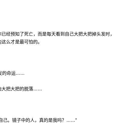
你已经预知了死亡，而是每天看到自己大把大把掉头发时，
的这么才是最可怕的。
脱发的命运……
始大把大把的脱落……
自己。镜子中的人，真的是我吗？……”