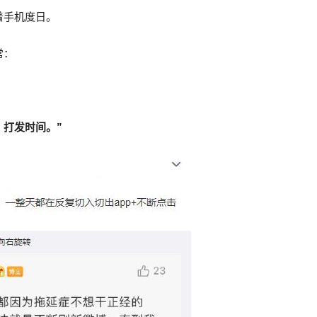
着手机度日。
常：
，
打发时间。”