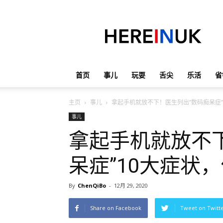
英
国
那
些
事
儿
首页
事儿
玩耍
舌尖
乐活
省
主页
事儿
拿起手机就放不下！医生列出”数码痴呆症”
事儿
拿起手机就放不
呆症”10大症状
By
ChenQiBo
-
12月 29, 2020
Share on Facebook
Tweet on Twitt