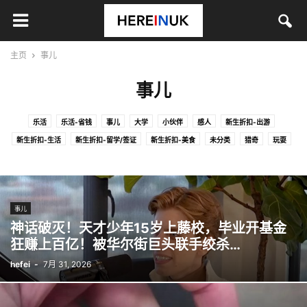
主页
事儿
事儿
乐活
乐活-省钱
事儿
大学
小伙伴
感人
新生折扣-出游
新生折扣-生活
新生折扣-留学/签证
新生折扣-美食
未分类
猎奇
玩耍
玩耍-省钱
百家
省钱
舌尖
舌尖-省钱
英闻
萌
逗B
事儿
神话破灭！天才少年15岁上藤校，毕业开基金
狂赚上百亿！被华尔街巨头联手绞杀…
hefei
-
7月 31, 2026