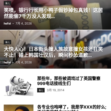
事儿
笑喷，银行行长用小鸭子假钞掉包真钱！这居
然能偷7千万没人发现…
hefei
-
7月 4, 2026
事儿
大快人心！日本街头撞人族故意撞女孩还狂笑
不止！碰上韩国壮汉后，瞬间秒怂道歉…
hefei
-
7月 4, 2026
那些年，那些被调戏过了英国警察
999电话接线生们
3月 19, 2014
事儿
各专业也咆哮了，我是学XXX的好么;