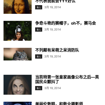
不代表我就会YYY好么
3月 19, 2014
事儿
争奇斗艳的赛帽子，oh不，赛马会
3月 19, 2014
事儿
不列颠有呆萌之呆消防队
3月 19, 2014
事儿
当凯特第一张皇家画像公布之后—英
国民众颤抖了
3月 19, 2014
事儿
美丽伦敦眼，和敬业摄影师