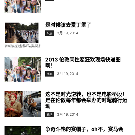
是时候该去爱丁堡了
3月 19, 2014
玩耍
2013 伦敦同性恋狂欢现场快递图
啊！
3月 19, 2014
事儿
这不是时光逆转，也不是电影桥段！
是在伦敦每年都会举办的时髦骑行运
动
3月 19, 2014
乐活
争奇斗艳的赛帽子，oh不，赛马会