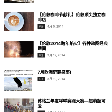
【伦敦咖啡节献礼】伦敦顶尖独立咖
啡店
4月 5, 2014
乐活
【伦敦2014跨年焰火】各种动图经典
瞬间
3月 19, 2014
乐活
7月欧洲奇葩盛事!
3月 19, 2014
乐活
苏格兰年度咩咩赛跑大赛—超萌超可
爱