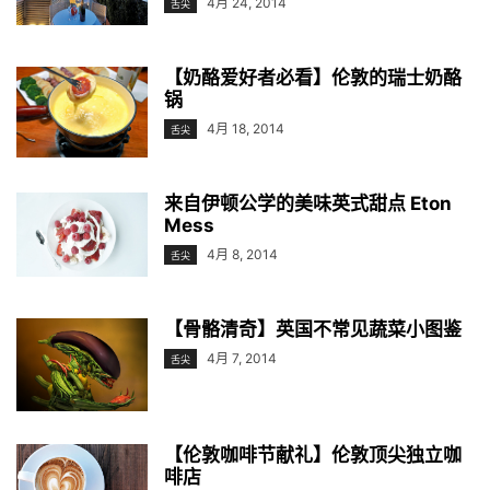
4月 24, 2014
舌尖
【奶酪爱好者必看】伦敦的瑞士奶酪
锅
4月 18, 2014
舌尖
来自伊顿公学的美味英式甜点 Eton
Mess
4月 8, 2014
舌尖
【骨骼清奇】英国不常见蔬菜小图鉴
4月 7, 2014
舌尖
【伦敦咖啡节献礼】伦敦顶尖独立咖
啡店