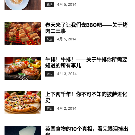
4月 5, 2014
乐活
春天来了让我们去BBQ吧——关于烤
肉二三事
4月 5, 2014
玩耍
牛排！牛排！——关于牛排你所需要
知道的所有事儿
4月 3, 2014
舌尖
上下两千年！你不可不知的披萨进化
史
4月 2, 2014
百家
英国食物的10个真相，看完眼泪掉出