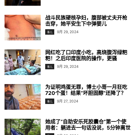
战斗民族硬核孕妇，腹部被丈夫开枪
击穿，她平安生下中弹婴儿
9月 29, 2024
事儿
网红吃了口印度小吃，高烧腹泻绿粑
粑！之后印度医院的操作，更骚
9月 29, 2024
事儿
为证明鸡蛋无罪，博士小哥一月狂吃
720个蛋！结果“坏胆固醇”还降了？
9月 27, 2024
事儿
她成了“自助安乐死胶囊仓”第一个使
用者：躺进去一句话没说，5分钟离世