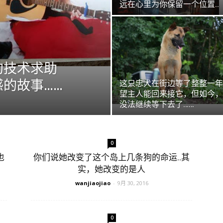
远在心里为你保留一个位置..
的技术求助
的故事……
这只忠犬在街边等了整整一年
望主人能回来接它，但如今，
没法继续等下去了……
0
也
你们说她改变了这个岛上几条狗的命运..其
实，她改变的是人
wanjiaojiao
-
9月 30, 2016
0