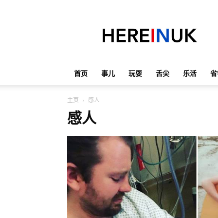
英
国
那
些
事
儿
首页
事儿
玩耍
舌尖
乐活
省
主页
感人
感人