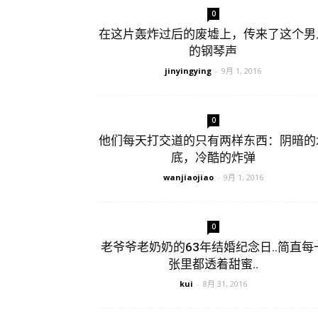
0
在这片轰炸过后的废墟上，传来了这个男
的钢琴声
jinyingying
-
9月 1, 2016
0
他们每天打交道的只有两样东西：阴暗的
底，冷酷的炸弹
wanjiaojiao
-
9月 1, 2016
0
老爷爷老奶奶的63年结婚纪念日..简直每
张里都透着甜蜜..
kui
-
8月 31, 2016