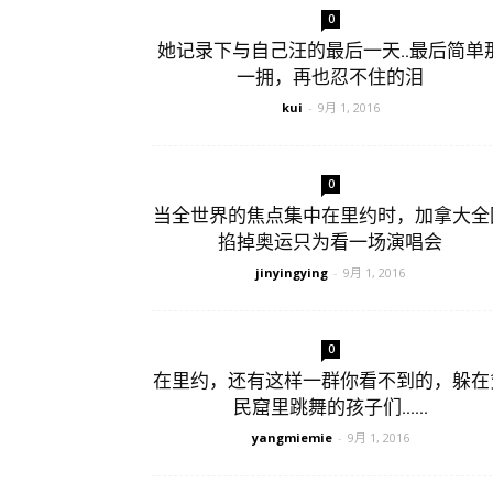
0
她记录下与自己汪的最后一天..最后简单
一拥，再也忍不住的泪
kui
-
9月 1, 2016
0
当全世界的焦点集中在里约时，加拿大全
掐掉奥运只为看一场演唱会
jinyingying
-
9月 1, 2016
0
在里约，还有这样一群你看不到的，躲在
民窟里跳舞的孩子们……
yangmiemie
-
9月 1, 2016