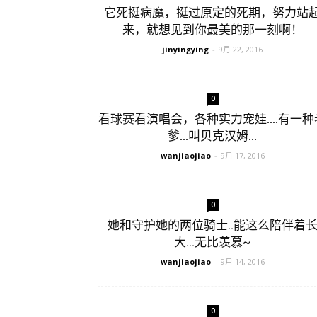
它死挺病魔，挺过原定的死期，努力站
来，就想见到你最美的那一刻啊！
jinyingying
-
9月 22, 2016
0
看球赛看演唱会，各种实力宠娃….有一种
爹…叫贝克汉姆…
wanjiaojiao
-
9月 17, 2016
0
她和守护她的两位骑士..能这么陪伴着
大…无比羡慕~
wanjiaojiao
-
9月 14, 2016
0