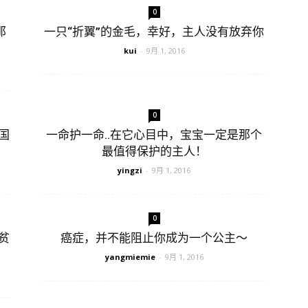
0
那
一只“折翼”的金毛，幸好，主人没有放弃你
kui
-
9月 1, 2016
0
国
一命护一命..在它心目中，宝宝一定是那个
最值得保护的主人！
yingzi
-
9月 1, 2016
0
贫
癌症，并不能阻止你成为一个公主～
yangmiemie
-
9月 1, 2016