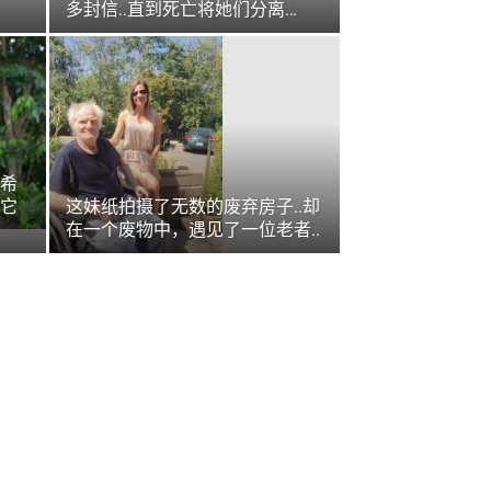
多封信..直到死亡将她们分离…
希
它
这妹纸拍摄了无数的废弃房子..却
在一个废物中，遇见了一位老者..