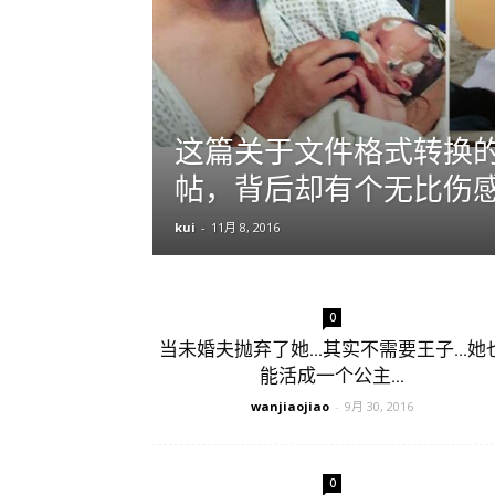
这篇关于文件格式转换
帖，背后却有个无比伤感
kui
-
11月 8, 2016
0
当未婚夫抛弃了她…其实不需要王子…她
能活成一个公主…
wanjiaojiao
-
9月 30, 2016
0