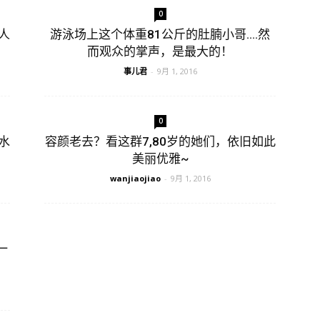
0
人
游泳场上这个体重81公斤的肚腩小哥….然
而观众的掌声，是最大的！
事儿君
-
9月 1, 2016
0
水
容颜老去？看这群7,80岁的她们，依旧如此
美丽优雅~
wanjiaojiao
-
9月 1, 2016
一