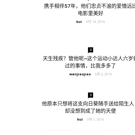
携手相伴57年，他们忠贞不渝的爱情远
电影里美好
kui
-
9月 14, 2016
0
天生残疾？管他呢~这个运动小达人六岁
过的事情，比我多多了
wanjiaojiao
-
9月 6, 2016
0
他原本只想将这支向日葵随手送给陌生人
却没想到成了她的天使
kui
-
9月 1, 2016