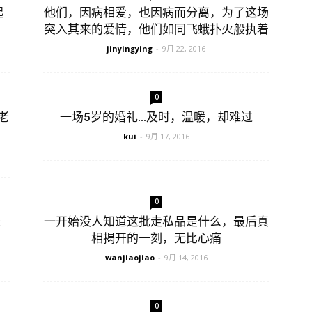
起
他们，因病相爱，也因病而分离，为了这场
突入其来的爱情，他们如同飞蛾扑火般执着
jinyingying
-
9月 22, 2016
0
老
一场5岁的婚礼…及时，温暖，却难过
kui
-
9月 17, 2016
0
长
一开始没人知道这批走私品是什么，最后真
相揭开的一刻，无比心痛
wanjiaojiao
-
9月 14, 2016
0