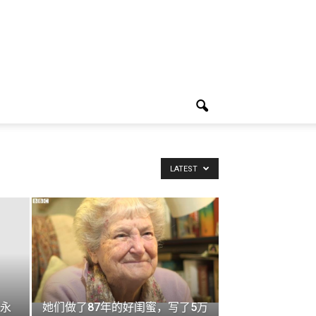
LATEST
永
她们做了87年的好闺蜜，写了5万